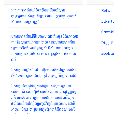
អាជ្ញាធរ​ក្រុង​ប៉ោយប៉ែ​ត​ធ្វើ​អនាម័យ​បរិស្ថាន
Retwee
ផ្សព្វផ្សាយ​ដាស់​ស្មារតី​ឲ្យ​ប្រជាពលរដ្ឋ​ចូលរួម​ទុកដាក់​
Like t
សំរាម​ឲ្យបាន​ត្រឹមត្រូវ​
Stumbl
បន្ទាយមានជ័យ.ពិធីប្រកាសតែងតាំងមុខតំណែងស្នង
ការ នៃស្នងការដ្ឋាននគរបាល ខេត្តបន្ទាយមានជ័យ
Digg t
ក្រោមអធិបតីភាពដ៏ខ្ពង់ខ្ពស់ ពីសំណាក់ឯកឧត្តម
Bookma
នាយឧត្តមសេនីយ៍ ស ថេត អគ្គស្នងការ នគរបាល
ជាតិ
ឯកឧត្តមបណ្ឌិតប៉ាន់ខែមប៊ុនថននដឹកនាំក្រុមការងារ
រង់ចាំទទួលស្វាគមន៍ពលរដ្ឋវិលត្រឡប់ពីប្រទេសថៃ
ឯកឧត្តមកែវផុងជំនួយការផ្ទាល់សម្ដេចអគ្គមហា
សេនាបតីតេជោហ៊ុនសែននឹងលោក លីសុវណ្ណារិទ្ធ
អភិបាលរងខេត្តបន្ទាយមានជ័យបាននាំដំណើរអ្នក
ផលិតមាតិកាដ៏ល្បីល្បាញជុំវិញពិភពលោកជនជាតិ
អាមេរិកចំនួន ៣ រូបទៅភូមិព្រៃចាន់នឹងទីភៀសសឹក