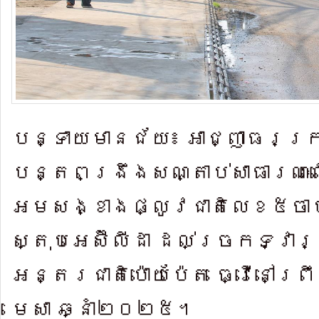
បន្ទាយមានជ័យ៖ អាជ្ញាធរក្រុ
បន្តពង្រឹងសណ្តាប់​សាធារណៈ​ល
អមសង្ខាង​ផ្លូវជាតិលេ​ខ៥​ចា
ស្តុបអេ​ស៊ីលីដា ដល់ច្រកទ្វារ
អន្តរជាតិប៉ោយប៉ែត ធ្វើ​នៅព្រឹ
មេ​សា ឆ្នាំ២០២៥។