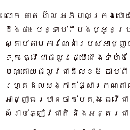
លោក គាត ហ៊ុល អភិ​បាលក្រុងប៉ោយ
ដឹងថា៖ បន្ទាប់​ពីបងប្អូន
ស្តាប់តា​មការណែនាំរ​បស់អាជ្ញាធ
ទុក ធ្វើជាផ្លូវថ្មើជើង​ទំហំ៥ម
បណ្តោយផ្លូវជា​តិលេខ​៥ ចាប់ពី
រហូតដល់​សង្កាត់ផ្សារ​កណ្ត
អាជ្ញាធរ​បានចាក់បេតុង ធ្វើជា
សំ​រាប់ភ្ញៀវជាតិ​ និងអន្តរជា