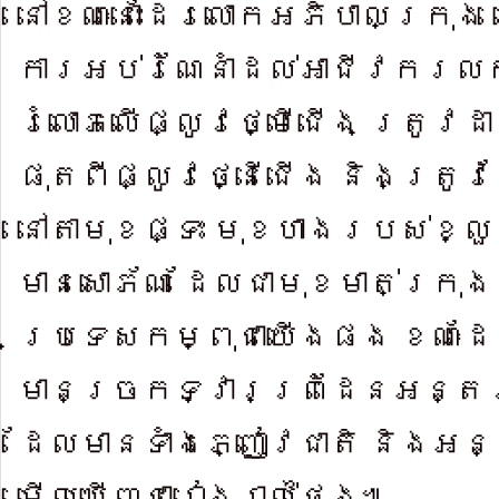
នៅខ​ណៈនោះ​ដែរលោ​កអភិបាលក្រុង 
ការអប់​រំណែនាំដល់អាជីវករលក
រំលោភ​លើផ្លូវថ្មើជើង ត្រូវដ
ផុតពីផ្លូវថ្នើជើង និងត្រូ
នៅតាមុខផ្ទះ មុខហាងរ​បស់ខ្ល
មានសោ​ភ័ណ ដែលជាមុខមាត់ក្រុ
ប្រទេសកម្ពុជាយើងផង ខណៈដែល
មានច្រកទ្វារព្រំដែន​អន្តរ
ដែល​មានទាំងភ្ញៀវជាតិ និងអន្
មើលឃើញ​ជារៀងរា​ល់ថ្ងៃ៕