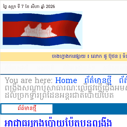
ថ្ងៃ សុក្រ ទី 7​ ខែ សីហា ឆ្នាំ 2026
ចាងហ្វាងការផ្សាយ ៖ លោក ផូ ប៊ុថន | ទ
ព័ត៌មានជាតិ
អន្តរជាតិ
ព័ត៌មានសំខាន់ៗ
សន្តិសុខសង្
You are here:
Home
ព័ត៌មានថ្មី
ព័
ពង្រឹងសណ្តាប់សាធារណៈ​លើផ្លូវថ្នើជើង​អមសង្
ដល់ច្រកទ្វារ​ព្រំដែ​នអន្តរជាតិ​ប៉ោយប៉ែត
ព័ត៌មាន​ថ្មី
អាជ្ញាធរក្រុងប៉ោយប៉ែត​បន្តពង្រឹង