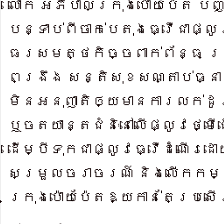
លោក​ អភិបាលក្រុងប៉ោយប៉ែត ​បញ្
បន្ទាប់ពីចាក់បេតុងធ្វើជាផ្លូវ
ធរសមត្ថកិច្ច​ពាក់ព័ន្ធ ត្
ពង្រឹង​ សន្តិសុខ​សណ្តាប់ធ្នាប
មិនអនុញាតិឲ្យមាន​ការលក់ដូ
ឬចត​យាន្តជំនិៈនៅលើផ្លូវថ្មើ
ដើម្បីទុក​ជាផ្លូវធ្វើដំណើរដ
សម្រួលច​រាចរណ៍ និងលើ​កកម្
ក្រុងប៉ោយប៉ែតឱ្យកាន់តែប្រស