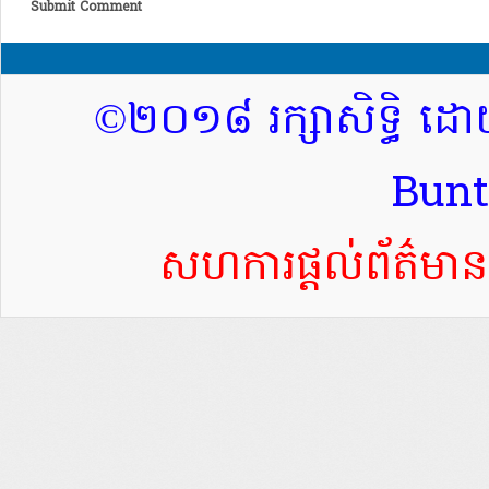
Submit Comment
©២០១៨ រក្សាសិទ្ធិ ដោ
Bun
សហការផ្តល់ព័ត៌ម