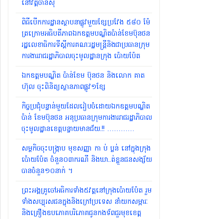
នៅវត្តចាន់សុី
ពិធីបើកការដ្ឋានស្ថាបនាផ្លូវមួយខ្សែប្រវែង ៥៨០ ម៉ែ
ត្រក្រោមអធិបតីភាពឯកឧត្តមបណ្ឌិតប៉ាន់ខែមប៊ុនថន
រដ្ឋលេខាធិការទីស្ដីការគណៈរដ្ឋមន្ត្រីនិងជាប្រធានក្រុម
ការងាររាជរដ្ឋាភិបាលចុះមូលដ្ឋានក្រុង ប៉ោយប៉ែត
ឯកឧត្តមបណ្ឌិត ប៉ាន់ខែម ប៊ុនថន និងលោក គាត
ហ៊ុល ចុះពិនិត្យស្ថានភាពផ្លូវ១ខ្សែ
កិច្ចប្រជុំបន្ទាន់មួយដែលរៀបចំដោយឯកឧត្តមបណ្ឌិត
ប៉ាន់ ខែមប៊ុនថន អនុប្រធានក្រុមការងាររាជរដ្ឋាភិបាល
ចុះមូលដ្ឋានខេត្តបន្ទាយមានជ័យ.!! …………
សម្ថកិចចុះបង្រ្កាប មុខសញ្ញា កា ប់ ប្លន់ នៅក្នុងក្រុង
ប៉ោយប៉ែត ចំនួន០៣ករណី និងឃា..ត់ខ្លួនជនសង្ស័យ
បានចំនួន១០នាក់ ។
ព្រះអង្គគ្រូចៅអធិការទាំង៥វត្តនៅក្រុងប៉ោយប៉ែត រួម
ទាំងសប្បុរសជនក្នុងនិងក្រៅប្រទេស នាំយកសម្ភារៈ
និងគ្រឿងឧបភោគបរិភោគជូនកងទ័ពជួរមុខខេត្ត