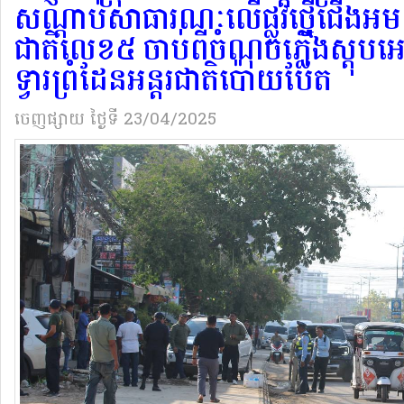
សណ្តាប់សាធារណៈ​លើផ្លូវថ្នើជើង​អមសង្
ជាតិលេខ៥ ចាប់ពីចំណុ​ចភ្លើង​ស្តុប​អ
ទ្វារ​ព្រំដែ​នអន្តរជាតិ​ប៉ោយប៉ែត
ចេញផ្សាយ
ថ្ងៃទី 23/04/2025