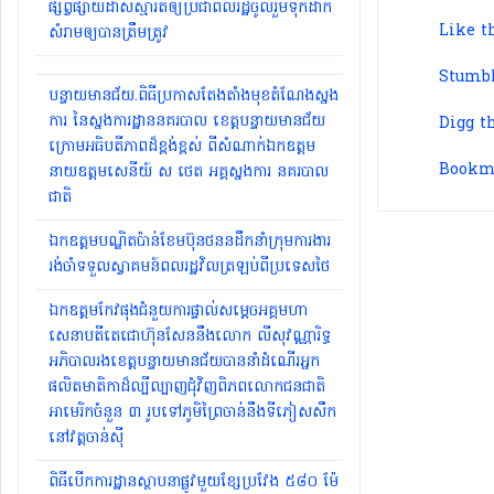
ផ្សព្វផ្សាយ​ដាស់​ស្មារតី​ឲ្យ​ប្រជាពលរដ្ឋ​ចូលរួម​ទុកដាក់​
Like t
សំរាម​ឲ្យបាន​ត្រឹមត្រូវ​
Stumbl
បន្ទាយមានជ័យ.ពិធីប្រកាសតែងតាំងមុខតំណែងស្នង
ការ នៃស្នងការដ្ឋាននគរបាល ខេត្តបន្ទាយមានជ័យ
Digg t
ក្រោមអធិបតីភាពដ៏ខ្ពង់ខ្ពស់ ពីសំណាក់ឯកឧត្តម
Bookma
នាយឧត្តមសេនីយ៍ ស ថេត អគ្គស្នងការ នគរបាល
ជាតិ
ឯកឧត្តមបណ្ឌិតប៉ាន់ខែមប៊ុនថននដឹកនាំក្រុមការងារ
រង់ចាំទទួលស្វាគមន៍ពលរដ្ឋវិលត្រឡប់ពីប្រទេសថៃ
ឯកឧត្តមកែវផុងជំនួយការផ្ទាល់សម្ដេចអគ្គមហា
សេនាបតីតេជោហ៊ុនសែននឹងលោក លីសុវណ្ណារិទ្ធ
អភិបាលរងខេត្តបន្ទាយមានជ័យបាននាំដំណើរអ្នក
ផលិតមាតិកាដ៏ល្បីល្បាញជុំវិញពិភពលោកជនជាតិ
អាមេរិកចំនួន ៣ រូបទៅភូមិព្រៃចាន់នឹងទីភៀសសឹក
នៅវត្តចាន់សុី
ពិធីបើកការដ្ឋានស្ថាបនាផ្លូវមួយខ្សែប្រវែង ៥៨០ ម៉ែ