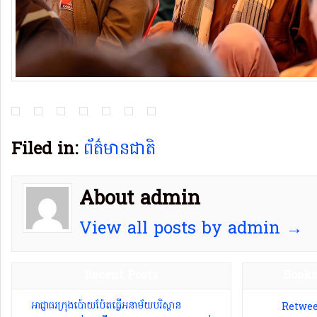
Filed in:
ព័ត៌មានជាតិ
About admin
View all posts by admin →
Recent Posts
Bookm
អាជ្ញាធរ​ក្រុង​ប៉ោយប៉ែ​ត​ធ្វើ​អនាម័យ​បរិស្ថាន
Retwee