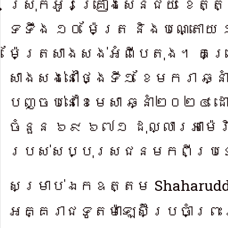
ស្រុកអូរគ្រៀងសែន​ជ័យ ខេត្តក
ទទឹង ១០ ម៉ែត្រ និងប​ណ្តោយ
ម៉ែត្រសាងសង់អំពីបេតុង។ គម្រ
សាងសង់នៅថ្ងៃទី១ ខែមករា ឆ្
បញ្ចប់នៅខែមេសា ឆ្នាំ២០២៤ ដ
ចំនួន ៦៩ ៦៧១ ដុល្លារ​អាម៉េ
របស់សប្បុរសជនមកពីប្រទេ
Shaharud
សម្រាប់ឯ​កឧត្តម
អគ្គរាជទូត​ម៉ាឡេស៊ីប្រចាំព្រ