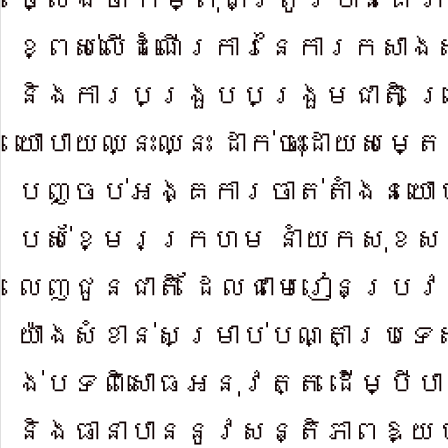
ខ្ពស់លើដំ​ណើរការនៃការកសា​
និងការ​បង្រួបប​ង្រួមជាតិ 
យោបាយ​ឈ្នះឈ្នះ ដាក់ចុះដោយសម្តេ
បញ្ចប់អង្គការ​ចា​ត់តាំងន​យោ
បស់ខ្មែរក្រហម នាំយក​សុខស​ន
លេញជូនជាតិ ដែលជា​មេរៀនប្រវត
យ៉ាងសំខាន់​សម្រាប់បណ្តាប្រ​ទ
ង់បទពិ​សោធអនុវត្ត ដើម្បីប
និងធា​នាបាន​នូវសន្តិភា​ពឱ