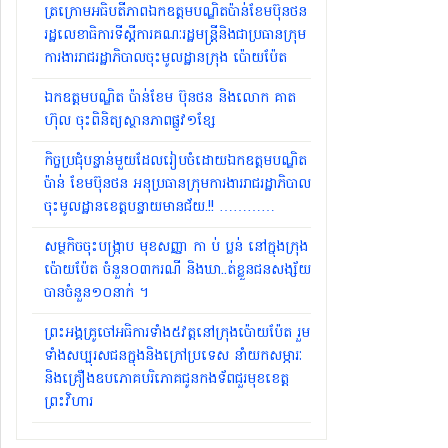
ត្រក្រោមអធិបតីភាពឯកឧត្តមបណ្ឌិតប៉ាន់ខែមប៊ុនថន
រដ្ឋលេខាធិការទីស្ដីការគណៈរដ្ឋមន្ត្រីនិងជាប្រធានក្រុម
ការងាររាជរដ្ឋាភិបាលចុះមូលដ្ឋានក្រុង ប៉ោយប៉ែត
ឯកឧត្តមបណ្ឌិត ប៉ាន់ខែម ប៊ុនថន និងលោក គាត
ហ៊ុល ចុះពិនិត្យស្ថានភាពផ្លូវ១ខ្សែ
កិច្ចប្រជុំបន្ទាន់មួយដែលរៀបចំដោយឯកឧត្តមបណ្ឌិត
ប៉ាន់ ខែមប៊ុនថន អនុប្រធានក្រុមការងាររាជរដ្ឋាភិបាល
ចុះមូលដ្ឋានខេត្តបន្ទាយមានជ័យ.!! …………
សម្ថកិចចុះបង្រ្កាប មុខសញ្ញា កា ប់ ប្លន់ នៅក្នុងក្រុង
ប៉ោយប៉ែត ចំនួន០៣ករណី និងឃា..ត់ខ្លួនជនសង្ស័យ
បានចំនួន១០នាក់ ។
ព្រះអង្គគ្រូចៅអធិការទាំង៥វត្តនៅក្រុងប៉ោយប៉ែត រួម
ទាំងសប្បុរសជនក្នុងនិងក្រៅប្រទេស នាំយកសម្ភារៈ
និងគ្រឿងឧបភោគបរិភោគជូនកងទ័ពជួរមុខខេត្ត
ព្រះវិហារ