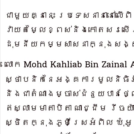
ជាមួយគ្នានេះ ប្រទេ​សនានា​នៅលើព
វាយតម្លៃខ្ពស់​និងកោត​សរ​សើរ
ដុមនីយ​កម្មសា​សនាក្នុងស​ង
Mohd Kahliab Bin Zainal 
លោក
ស្ថាបនិក​នៃអង្គការមូលនិធិអ៉ី
និងជាតំណា​ងម្ចាស់ជំនួយ​បានថ្
ឥស្លាមមា​តាបិតា ណាជ្ជីម រីចយ៉
ស្ថិតក្នុងភូ​មិស្រែអំពិល ឃុំអ