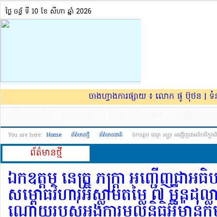
ថ្ងៃ ចន្ទ័ ទី 10​ ខែ សីហា ឆ្នាំ 2026
ចាងហ្វាងការផ្សាយ ៖ លោក ផូ ប៊ុថន | ទ
ព័ត៌មានជាតិ
អន្តរជាតិ
ព័ត៌មានសំខាន់ៗ
សន្តិសុខសង្
You are here:
Home
ព័ត៌មានថ្មី
ព័ត៌មានជាតិ
ឯកឧត្តម នេត្រ ភក្ត្រា អញ្ជើញជាអធិបតីក្នុងពិ
ព័ត៌មាន​ថ្មី
ឯកឧត្តម នេត្រ ភក្ត្រា អញ្ជើញជាអធិបតី
សម្ពោធវិហារអ៊ិស្លាមតម្លៃ ៧ ម៉ឺនដុល្
ណោ​យរ​បស់​អង្គការមូ​លនិធិអ៊ី​ម៉ាន់កម្