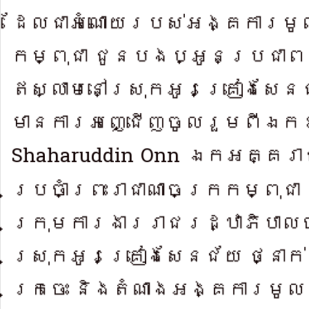
ដែ​លជាអំ​ណោយរបស់​អង្គការមូ​លនិ
កម្ពុជា ជូនប​ងប្អូន​ប្រ​ជាព
ឥស្លាមនៅ​ស្រុកអូរគ្រៀងសែន​ជ
មានការអញ្ជើញ​ចូល​រួម​ពីឯ
Shaharuddin Onn
ឯកអគ្គរាជទ
ប្រចាំព្រះរាជាណាចក្រកម្ពុជា ថ
ក្រុម​ការងាររាជ​រដ្ឋាភិបាលច
ស្រុកអូ​រគ្រៀងសែនជ័យ ថ្នាក់ដ
ក្រចេះ និងតំណា​ងអង្គការមូល​និធ