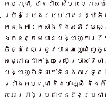
,
កម្ពុជា
បានវា​យតម្លៃខ្ពស់ចំ
ប្រឹងប្រែងរបស់រាជរដ្ឋាភិ
ក្នុងការកសាងនិងអភិវឌ្ឍប
ឯកឧត្តម​បានបង្ហាញ​ការរី
ចិត្តដែ​លត្រូវបានអញ្ជើញចូល
សម្ពោធដា​ក់ឱ្យប្រើប្រាស់វិហ
បង្ហាញ​ពីទំនាក់ទំន​ងការទូត
រវាង​កម្ពុជា និងម៉ាឡេស៊ី និងក
ល្អរវាងប្រជាជននិងប្រជ