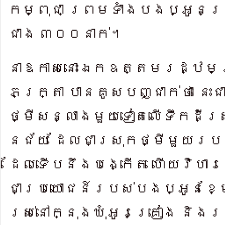
កម្ពុជា ព្រមទាំងបងប្អូនប
ជាង ៣០​០នាក់។
នាឱកាសនោះឯកឧត្តមរដ្ឋមន្
ភក្ត្រា បានគូ​សបញ្ជាក់ថា នេ
ថ្មី​សន្លាងមួ​យ​ទៀត​លើ​ទឹក​ដីស
នជ័យ ដែ​លជាស្រុកថ្មីមួយ​របស់
ដែលទើបនឹងបង្កើត ហើយវិ​ហារនេះ
ជាប្រយោជន៍របស់​បងប្អូនខ្
រស់នៅក្នុងឃុំអូរគ្រៀង និង​រស់