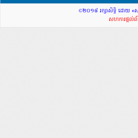
©២០១៨ រក្សាសិទ្ធិ ដោយ «
សហការផ្តល់ព