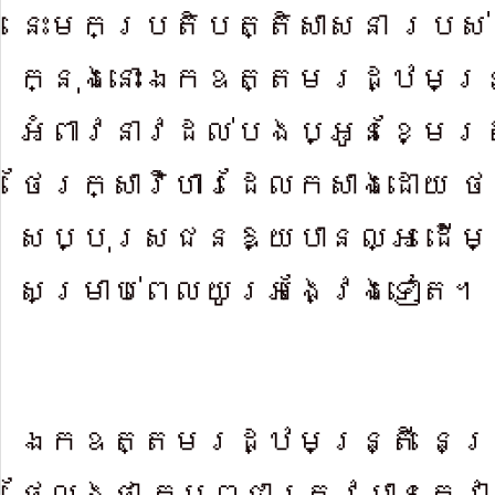
នេះ​មកប្រតិបត្តិសា​សនា របស
ក្នុងនោះ​ឯកឧត្តមរដ្ឋមន្ត្រ
អំពាវនាវដល់​បងប្អូនខ្មែរ
ថែរក្សាវិ​ហារដែលក​សាងដោយ ថវ
សប្បុរសជន​ឱ្យបានល្អ ដើម្បី
សម្រាប់ពេ​លយូរអង្វែងទៀត។
ឯកឧត្តមរដ្ឋមន្ត្រី នេត្រ
ថ្លែងថា កម្ពុជាត្រូវបានគេ​វ