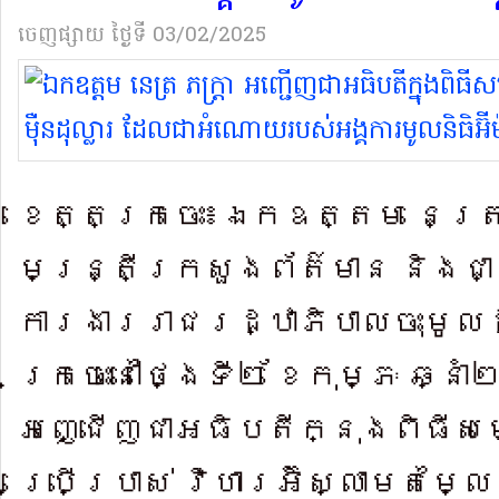
ចេញផ្សាយ
ថ្ងៃទី 03/02/2025
ខេត្តក្រចេះ៖ឯកឧ​ត្តម នេត្
មន្ត្រីក្រសួ​ងព័ត៌មាន និង​ជ
ការងា​ររាជរដ្ឋាភិ​បាល​ចុះមូ​ល
ក្រចេះ​នៅថ្ងៃទី២ ខែកុម្ភៈ ឆ្ន
អញ្ជើញជាអធិបតីក្នុងពិធីសម្
ប្រើ​ប្រាស់ ​វិហា​រអ៊ិស្លាមតម្ល