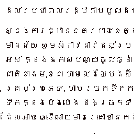
ដល់ប្រជា​ពលរដ្ឋតាមមូលដ្
ស្នង​ការដ្ឋាននគរ​បាលខេត
មានជ័យ សូម​អំពាវនា​វដល់ប្
អស់ ក្នុងឱកា​សបុណ្យ​ចូលឆ្នាំថ
ជាតិខា​ងមុខនេះ ហាមលេ​ងល្បែងស៊
គ្រប់ប្រភេទ
,
ហាម​ច្រក​ទឹកក
ទឹក​ក្នុងប៉េ​ង​ប៉ោង និ​ងច្រ​ក
ដែល​អាចធ្វើ​អោយមា​នគ្រោះថា្ន