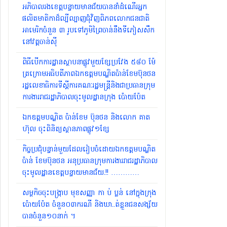
អភិបាលរងខេត្តបន្ទាយមានជ័យបាននាំដំណើរអ្នក
ផលិតមាតិកាដ៏ល្បីល្បាញជុំវិញពិភពលោកជនជាតិ
អាមេរិកចំនួន ៣ រូបទៅភូមិព្រៃចាន់នឹងទីភៀសសឹក
នៅវត្តចាន់សុី
ពិធីបើកការដ្ឋានស្ថាបនាផ្លូវមួយខ្សែប្រវែង ៥៨០ ម៉ែ
ត្រក្រោមអធិបតីភាពឯកឧត្តមបណ្ឌិតប៉ាន់ខែមប៊ុនថន
រដ្ឋលេខាធិការទីស្ដីការគណៈរដ្ឋមន្ត្រីនិងជាប្រធានក្រុម
ការងាររាជរដ្ឋាភិបាលចុះមូលដ្ឋានក្រុង ប៉ោយប៉ែត
ឯកឧត្តមបណ្ឌិត ប៉ាន់ខែម ប៊ុនថន និងលោក គាត
ហ៊ុល ចុះពិនិត្យស្ថានភាពផ្លូវ១ខ្សែ
កិច្ចប្រជុំបន្ទាន់មួយដែលរៀបចំដោយឯកឧត្តមបណ្ឌិត
ប៉ាន់ ខែមប៊ុនថន អនុប្រធានក្រុមការងាររាជរដ្ឋាភិបាល
ចុះមូលដ្ឋានខេត្តបន្ទាយមានជ័យ.!! …………
សម្ថកិចចុះបង្រ្កាប មុខសញ្ញា កា ប់ ប្លន់ នៅក្នុងក្រុង
ប៉ោយប៉ែត ចំនួន០៣ករណី និងឃា..ត់ខ្លួនជនសង្ស័យ
បានចំនួន១០នាក់ ។