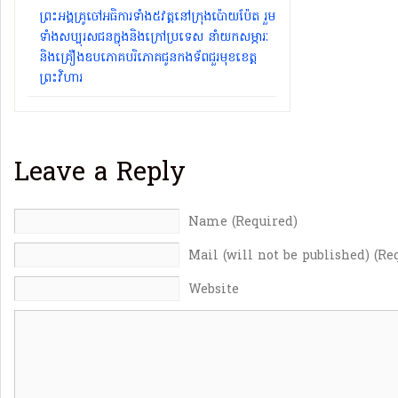
ព្រះអង្គគ្រូចៅអធិការទាំង៥វត្តនៅក្រុងប៉ោយប៉ែត រួម
ទាំងសប្បុរសជនក្នុងនិងក្រៅប្រទេស នាំយកសម្ភារៈ
និងគ្រឿងឧបភោគបរិភោគជូនកងទ័ពជួរមុខខេត្ត
ព្រះវិហារ
Leave a Reply
Name (Required)
Mail (will not be published) (Re
Website