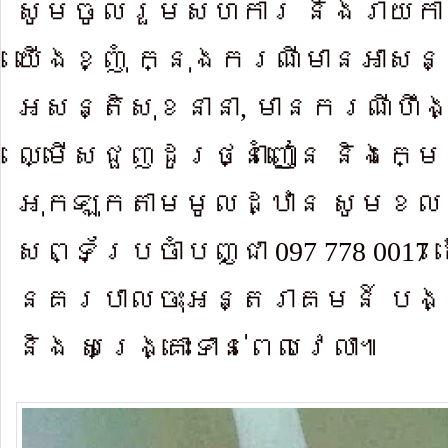
សូមចូលរួម​សហ​ការ និងរា​យកា
យើង​ខ្ញុំ ក្នុងក​រណី​មាន​អាសន
អសន្តិសុខ​នានា
,
មាន​ករណីហឹង្
ល្មើសជួញដូរថ្នាំញៀន និងក្ម
អុកឡុកតាមមូលដ្ឋាន សូមខលម
សព្ទ័ប្រចាំបញ្ជា ​
097 778 0017
នគរបាលចុះអន្តរាគមន៍ បង្ក
និង សង្គ្រោះទាន់ពេលវេលា៕