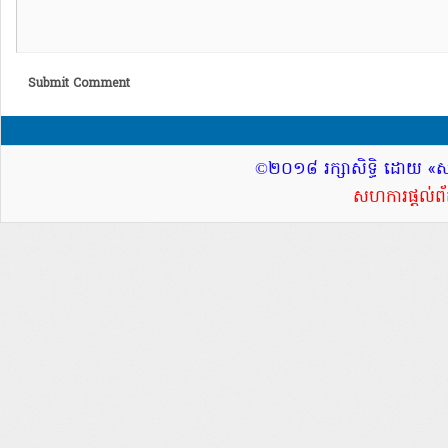
Submit Comment
©២០១៨ រក្សាសិទ្ធិ ដោយ «
សហការផ្តល់ព