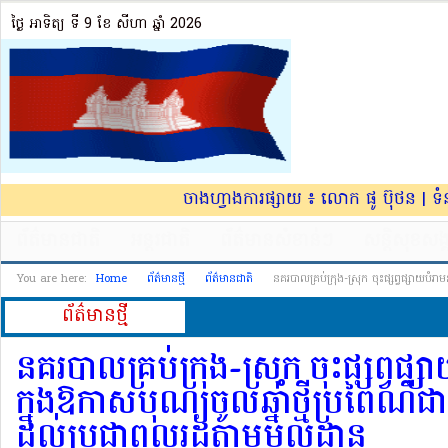
ថ្ងៃ អាទិត្យ ទី 9​ ខែ សីហា ឆ្នាំ 2026
ចាងហ្វាងការផ្សាយ ៖ លោក ផូ ប៊ុថន | ទ
ព័ត៌មានជាតិ
អន្តរជាតិ
ព័ត៌មានសំខាន់ៗ
សន្តិសុខសង្
You are here:
Home
ព័ត៌មានថ្មី
ព័ត៌មានជាតិ
នគរបាលគ្រប់ក្រុង-ស្រុក ចុះផ្សព្វផ្សាយ​បំរាម
ព័ត៌មាន​ថ្មី
នគរបាលគ្រប់ក្រុង-ស្រុក ចុះផ្សព្វផ្ស
ក្នុងឱកាស​បុណ្យចូល​ឆ្នាំថ្មី​ប្រពៃណីជ
ដល់ប្រជា​ពលរដ្ឋតា​មមូលដ្ឋាន