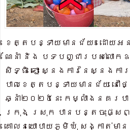
ខេត្តបន្ទាយមានជ័យ៖ ដោយអន
ណែនាំ និង បទបញ្ជារបស់​លោកឧ
សិទ្ធិ ឡោះ ស្នងកា​រនៃស្នង​ក
បាលខេត្តបន្ទាយ​មានជ័យ នៅថ្ង
ឆ្នាំ២០២៥នេះ កម្លាំ​ងនគរបា
ក្រុង ស្រុក បាន​បន្តចុះ​ផ្សព
គោលនយោ​បាយភូមិឃុំ សង្កាត់មាន