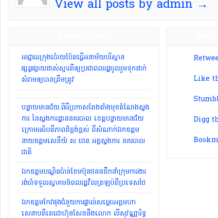
View all posts by admin →
Recent Posts
Bookm
អាជ្ញាធរ​ក្រុង​ប៉ោយប៉ែ​ត​ធ្វើ​អនាម័យ​បរិស្ថាន
Retwee
ផ្សព្វផ្សាយ​ដាស់​ស្មារតី​ឲ្យ​ប្រជាពលរដ្ឋ​ចូលរួម​ទុកដាក់​
Like t
សំរាម​ឲ្យបាន​ត្រឹមត្រូវ​
Stumbl
បន្ទាយមានជ័យ.ពិធីប្រកាសតែងតាំងមុខតំណែងស្នង
ការ នៃស្នងការដ្ឋាននគរបាល ខេត្តបន្ទាយមានជ័យ
Digg t
ក្រោមអធិបតីភាពដ៏ខ្ពង់ខ្ពស់ ពីសំណាក់ឯកឧត្តម
Bookma
នាយឧត្តមសេនីយ៍ ស ថេត អគ្គស្នងការ នគរបាល
ជាតិ
ឯកឧត្តមបណ្ឌិតប៉ាន់ខែមប៊ុនថននដឹកនាំក្រុមការងារ
រង់ចាំទទួលស្វាគមន៍ពលរដ្ឋវិលត្រឡប់ពីប្រទេសថៃ
ឯកឧត្តមកែវផុងជំនួយការផ្ទាល់សម្ដេចអគ្គមហា
សេនាបតីតេជោហ៊ុនសែននឹងលោក លីសុវណ្ណារិទ្ធ