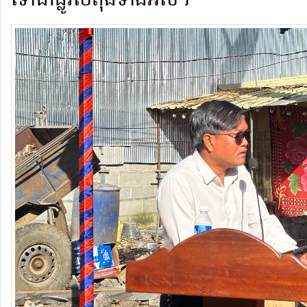
ទៅជាផ្លូវបេតុងទាំងអស់។