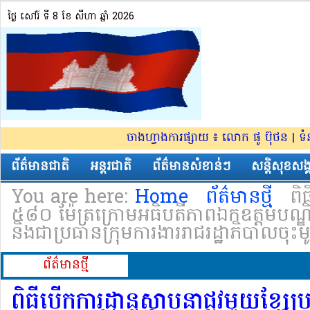
ថ្ងៃ សៅរ៍ ទី 8​ ខែ សីហា ឆ្នាំ 2026
ចាងហ្វាងការផ្សាយ ៖ លោក ផូ ប៊ុថន | ទ
ព័ត៌មានជាតិ
អន្តរជាតិ
ព័ត៌មានសំខាន់ៗ
សន្តិសុខសង្
You are here:
Home
ព័ត៌មានថ្មី
ពិ
៥៨០ ម៉ែត្រក្រោមអធិបតីភាពឯកឧត្តមបណ្ឌិតប៉
និងជាប្រធានក្រុមការងាររាជរដ្ឋាភិបាលចុះម
ព័ត៌មាន​ថ្មី
ពិធីបើកការដ្ឋានស្ថាបនាផ្លូវមួយខ្សែ