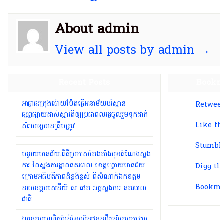
About admin
View all posts by admin →
Recent Posts
Bookm
អាជ្ញាធរ​ក្រុង​ប៉ោយប៉ែ​ត​ធ្វើ​អនាម័យ​បរិស្ថាន
Retwee
ផ្សព្វផ្សាយ​ដាស់​ស្មារតី​ឲ្យ​ប្រជាពលរដ្ឋ​ចូលរួម​ទុកដាក់​
Like t
សំរាម​ឲ្យបាន​ត្រឹមត្រូវ​
Stumbl
បន្ទាយមានជ័យ.ពិធីប្រកាសតែងតាំងមុខតំណែងស្នង
ការ នៃស្នងការដ្ឋាននគរបាល ខេត្តបន្ទាយមានជ័យ
Digg t
ក្រោមអធិបតីភាពដ៏ខ្ពង់ខ្ពស់ ពីសំណាក់ឯកឧត្តម
Bookma
នាយឧត្តមសេនីយ៍ ស ថេត អគ្គស្នងការ នគរបាល
ជាតិ
ឯកឧត្តមបណ្ឌិតប៉ាន់ខែមប៊ុនថននដឹកនាំក្រុមការងារ