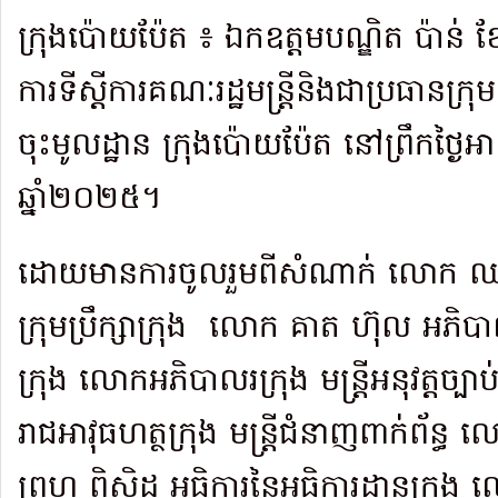
ក្រុងប៉ោយប៉ែត ៖ ឯកឧត្តមបណ្ឌិត ប៉ាន់ ខ
ការទីស្ដីការគណៈរដ្ឋមន្ត្រីនិងជាប្រធានក្រ
ចុះមូលដ្ឋាន ក្រុងប៉ោយប៉ែត នៅព្រឹកថ្ងៃអាទ
ឆ្នាំ២០២៥។
ដោយមានការចូលរួមពីសំណាក់ លោក ឈា
ក្រុមប្រឹក្សាក្រុង
លោក គាត ហ៊ុល អភិ
ក្រុង លោកអភិបាលរក្រុង មន្ត្រីអនុវត្តច្ប
រាជអាវុធហត្ថក្រុង មន្ត្រីជំនាញពាក់ព័ន្
ព្រហ្ម ពិសិដ្ឋ អធិការនៃអធិការដ្ឋានក្រ