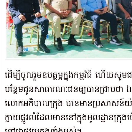
ដើម្បីចូលរួមឧបត្ថម្ភក្នុងកម្មវិធី ហើយសូម
បន្ថែមជូនសាធារណៈជនឲ្យបានជ្រាបថា ឯក
លោកអភិបាលក្រុង បានមានប្រសាសន៍យ៉ាងម
ក្លាយផ្លូវលំដែលមាននៅក្នុងមូលដ្ឋានក្រុង