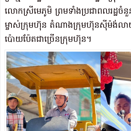
លោកស្រីមេភូមិ ព្រមទាំងប្រជាពលរដ្ឋចំន
ម្ចាស់ក្រុមហ៊ុន តំណាងក្រុមហ៊ុនស៊ីម៉ង់លា
ប៉ោយប៉ែតជាច្រើនក្រុមហ៊ុន។