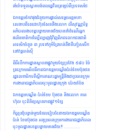
រង់ចាំទទួលស្វាគមន៍ពលរដ្ឋវិលត្រឡប់ពីប្រទេសថៃ
ឯកឧត្តមកែវផុងជំនួយការផ្ទាល់សម្ដេចអគ្គមហា
សេនាបតីតេជោហ៊ុនសែននឹងលោក លីសុវណ្ណារិទ្ធ
អភិបាលរងខេត្តបន្ទាយមានជ័យបាននាំដំណើរអ្នក
ផលិតមាតិកាដ៏ល្បីល្បាញជុំវិញពិភពលោកជនជាតិ
អាមេរិកចំនួន ៣ រូបទៅភូមិព្រៃចាន់នឹងទីភៀសសឹក
នៅវត្តចាន់សុី
ពិធីបើកការដ្ឋានស្ថាបនាផ្លូវមួយខ្សែប្រវែង ៥៨០ ម៉ែ
ត្រក្រោមអធិបតីភាពឯកឧត្តមបណ្ឌិតប៉ាន់ខែមប៊ុនថន
រដ្ឋលេខាធិការទីស្ដីការគណៈរដ្ឋមន្ត្រីនិងជាប្រធានក្រុម
ការងាររាជរដ្ឋាភិបាលចុះមូលដ្ឋានក្រុង ប៉ោយប៉ែត
ឯកឧត្តមបណ្ឌិត ប៉ាន់ខែម ប៊ុនថន និងលោក គាត
ហ៊ុល ចុះពិនិត្យស្ថានភាពផ្លូវ១ខ្សែ
កិច្ចប្រជុំបន្ទាន់មួយដែលរៀបចំដោយឯកឧត្តមបណ្ឌិត
ប៉ាន់ ខែមប៊ុនថន អនុប្រធានក្រុមការងាររាជរដ្ឋាភិបាល
ចុះមូលដ្ឋានខេត្តបន្ទាយមានជ័យ.!! …………