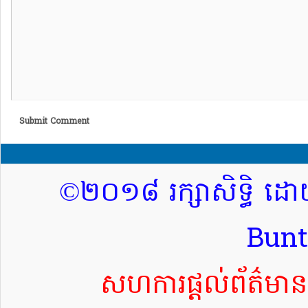
Submit Comment
©២០១៨ រក្សាសិទ្ធិ ដោ
Bun
សហការផ្តល់ព័ត៌ម