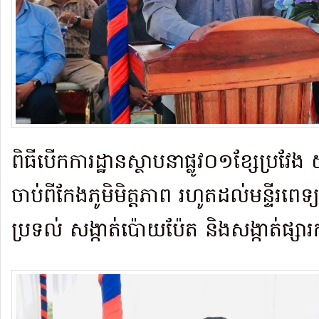
ពិធីបើកការដ្ឋានស្ថាបនាផ្លូវ០១ខ្សែប្រវែង
ចាប់ពីកែងភូមិមិត្តភាព រហូតដល់មន្ទីរពេទ្យប
ប្រទល់ សង្កាត់ប៉ោយប៉ែត និងសង្កាត់ផ្សារ