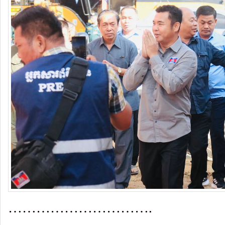
………………………….