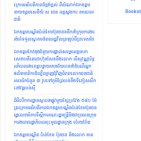
ក្រោមអធិបតីភាពដ៏ខ្ពង់ខ្ពស់ ពីសំណាក់ឯកឧត្តម
Bookma
នាយឧត្តមសេនីយ៍ ស ថេត អគ្គស្នងការ នគរបាល
ជាតិ
ឯកឧត្តមបណ្ឌិតប៉ាន់ខែមប៊ុនថននដឹកនាំក្រុមការងារ
រង់ចាំទទួលស្វាគមន៍ពលរដ្ឋវិលត្រឡប់ពីប្រទេសថៃ
ឯកឧត្តមកែវផុងជំនួយការផ្ទាល់សម្ដេចអគ្គមហា
សេនាបតីតេជោហ៊ុនសែននឹងលោក លីសុវណ្ណារិទ្ធ
អភិបាលរងខេត្តបន្ទាយមានជ័យបាននាំដំណើរអ្នក
ផលិតមាតិកាដ៏ល្បីល្បាញជុំវិញពិភពលោកជនជាតិ
អាមេរិកចំនួន ៣ រូបទៅភូមិព្រៃចាន់នឹងទីភៀសសឹក
នៅវត្តចាន់សុី
ពិធីបើកការដ្ឋានស្ថាបនាផ្លូវមួយខ្សែប្រវែង ៥៨០ ម៉ែ
ត្រក្រោមអធិបតីភាពឯកឧត្តមបណ្ឌិតប៉ាន់ខែមប៊ុនថន
រដ្ឋលេខាធិការទីស្ដីការគណៈរដ្ឋមន្ត្រីនិងជាប្រធានក្រុម
ការងាររាជរដ្ឋាភិបាលចុះមូលដ្ឋានក្រុង ប៉ោយប៉ែត
ឯកឧត្តមបណ្ឌិត ប៉ាន់ខែម ប៊ុនថន និងលោក គាត