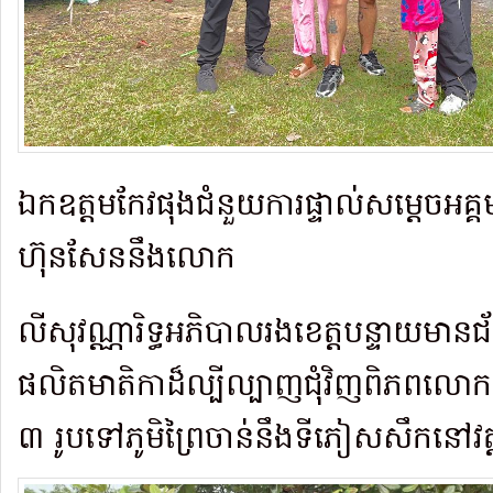
ឯកឧត្តមកែវផុងជំនួយការផ្ទាល់សម្ដេចអ
ហ៊ុនសែននឹងលោក
លីសុវណ្ណារិទ្ធអភិបាលរងខេត្តបន្ទាយមាន
ផលិតមាតិកាដ៏ល្បីល្បាញជុំវិញពិភពលោក
៣ រូបទៅភូមិព្រៃចាន់នឹងទីភៀសសឹកនៅវត្ត