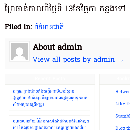
ព្រៃចាន់កាលពីថ្ងៃទី 13ខែវិច្ឆកា កន្លងទៅ
Filed in:
ព័ត៌មានជាតិ
About admin
View all posts by admin →
Recent Posts
Bookm
អាជ្ញាធរ​ក្រុង​ប៉ោយប៉ែ​ត​ធ្វើ​អនាម័យ​បរិស្ថាន
Retwee
ផ្សព្វផ្សាយ​ដាស់​ស្មារតី​ឲ្យ​ប្រជាពលរដ្ឋ​ចូលរួម​ទុកដាក់​
Like t
សំរាម​ឲ្យបាន​ត្រឹមត្រូវ​
Stumbl
បន្ទាយមានជ័យ.ពិធីប្រកាសតែងតាំងមុខតំណែងស្នង
ការ នៃស្នងការដ្ឋាននគរបាល ខេត្តបន្ទាយមានជ័យ
Digg t