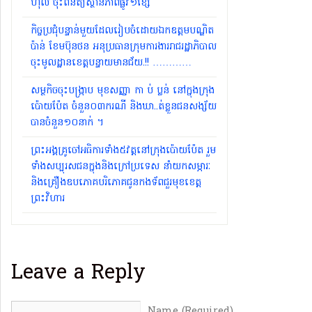
ហ៊ុល ចុះពិនិត្យស្ថានភាពផ្លូវ១ខ្សែ
កិច្ចប្រជុំបន្ទាន់មួយដែលរៀបចំដោយឯកឧត្តមបណ្ឌិត
ប៉ាន់ ខែមប៊ុនថន អនុប្រធានក្រុមការងាររាជរដ្ឋាភិបាល
ចុះមូលដ្ឋានខេត្តបន្ទាយមានជ័យ.!! …………
សម្ថកិចចុះបង្រ្កាប មុខសញ្ញា កា ប់ ប្លន់ នៅក្នុងក្រុង
ប៉ោយប៉ែត ចំនួន០៣ករណី និងឃា..ត់ខ្លួនជនសង្ស័យ
បានចំនួន១០នាក់ ។
ព្រះអង្គគ្រូចៅអធិការទាំង៥វត្តនៅក្រុងប៉ោយប៉ែត រួម
ទាំងសប្បុរសជនក្នុងនិងក្រៅប្រទេស នាំយកសម្ភារៈ
និងគ្រឿងឧបភោគបរិភោគជូនកងទ័ពជួរមុខខេត្ត
ព្រះវិហារ
Leave a Reply
Name (Required)