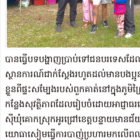
បានធ្វើបទបង្ហាញប្រាប់ទៅជនបរទេសដែល
ស្ថានការណ៍ជាក់ស្ដែងរហូតដល់មានបងប្អូ
ខ្លួនពីផ្ទះសម្បែងរបស់ពួកគាត់នៅក្នុងភូមិព
កន្លែងសុវត្ថិភាពដែលរៀបចំដោយអាជ្ញាធរខេត
ស៊ីឃុំគោកស្រុកអូរជ្រៅខេត្តបន្ទាយមា
យោធាសៀមធ្វើការបាញ់ប្រហារមកលើពលរដ្ឋក