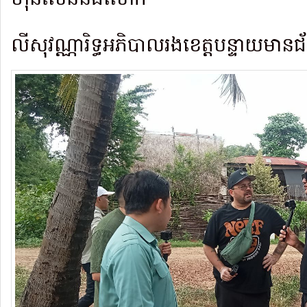
ហ៊ុនសែននឹងលោក
លីសុវណ្ណារិទ្ធអភិបាលរងខេត្តបន្ទាយមាន