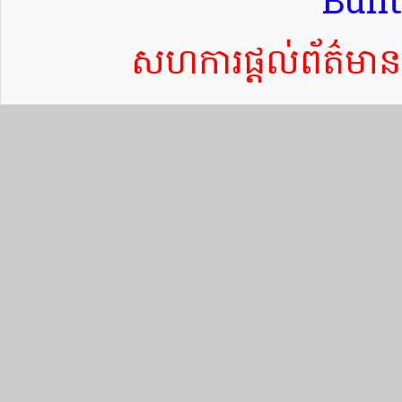
Bun
សហការផ្តល់ព័ត៌ម