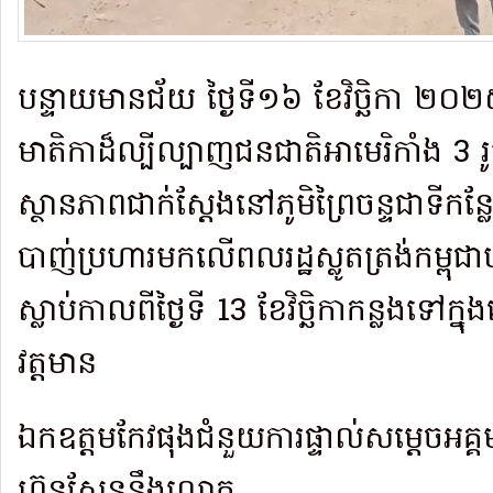
បន្ទាយមានជ័យ ថ្ងៃទី១៦ ខែវិច្ឆិកា ២០២
មាតិកាដ៏ល្បីល្បាញជនជាតិអាមេរិកាំង 3 រ
ស្ថានភាពជាក់ស្ដែងនៅភូមិព្រៃចន្ទជាទ
បាញ់ប្រហារមកលើពលរដ្ឋស្លូតត្រង់កម្ពុជ
ស្លាប់កាលពីថ្ងៃទី 13 ខែវិច្ឆិកាកន្លង
វត្តមាន
ឯកឧត្តមកែវផុងជំនួយការផ្ទាល់សម្ដេចអ