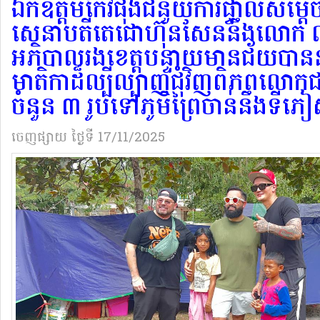
ឯកឧត្តមកែវផុងជំនួយការផ្ទាល់សម្ដ
សេនាបតីតេជោហ៊ុនសែននឹងលោក លីសុ
អភិបាលរងខេត្តបន្ទាយមានជ័យបានន
មាតិកាដ៏ល្បីល្បាញជុំវិញពិភពលោក
ចំនួន ៣ រូបទៅភូមិព្រៃចាន់នឹងទីភៀ
ចេញផ្សាយ
ថ្ងៃទី 17/11/2025