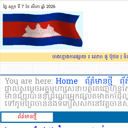
ថ្ងៃ សុក្រ ទី 7​ ខែ សីហា ឆ្នាំ 2026
ចាងហ្វាងការផ្សាយ ៖ លោក ផូ ប៊ុថន | ទ
ព័ត៌មានជាតិ
អន្តរជាតិ
ព័ត៌មានសំខាន់ៗ
សន្តិសុខសង្
You are here:
Home
ព័ត៌មានថ្មី
ព័
ផ្ទាល់សម្ដេចអគ្គមហាសេនាបតីតេជោហ៊ុនស
មានជ័យបាននាំដំណើរអ្នកផលិតមាតិកាដ៏ល្
ទៅភូមិព្រៃចាន់នឹងទីភៀសសឹកនៅវត្តចាន់សុ
ព័ត៌មាន​ថ្មី